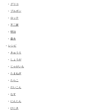
グリコ
ブルボン
ロッテ
不二家
明治
森永
レシピ
きゅうり
しょうが
じゃがいも
たまねぎ
たらこ
だいこん
なす
にんじん
ひじき