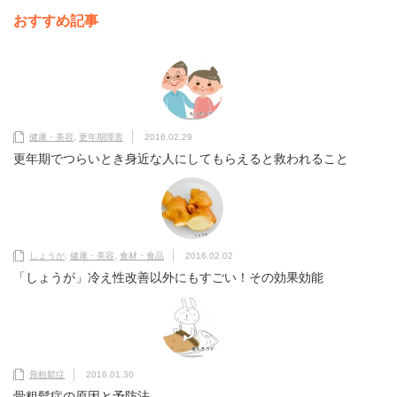
おすすめ記事
健康・美容
,
更年期障害
2016.02.29
更年期でつらいとき身近な人にしてもらえると救われること
しょうが
,
健康・美容
,
食材・食品
2016.02.02
「しょうが」冷え性改善以外にもすごい！その効果効能
骨粗鬆症
2016.01.30
骨粗鬆症の原因と予防法