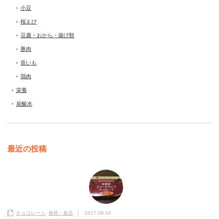
小豆
桜えび
豆腐・おから・揚げ類
豚肉
長いも
鶏肉
栄養
炭酸水
最近の投稿
チョコレート
,
食材・食品
2017.09.18