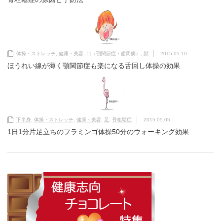
体操・ストレッチ
,
健康・美容
,
口（顎関節症・歯周病）
,
顔
2015.05.10
ほうれい線が薄く顎関節症も楽になる舌回し体操の効果
下半身
,
体操・ストレッチ
,
健康・美容
,
足
,
骨粗鬆症
2015.05.05
1日1分片足立ちのフラミンゴ体操50分のウォーキング効果