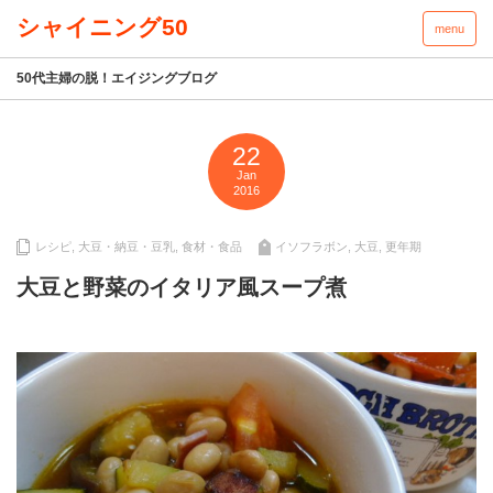
menu
50代主婦の脱！エイジングブログ
22
Jan
2016
レシピ
,
大豆・納豆・豆乳
,
食材・食品
イソフラボン
,
大豆
,
更年期
大豆と野菜のイタリア風スープ煮