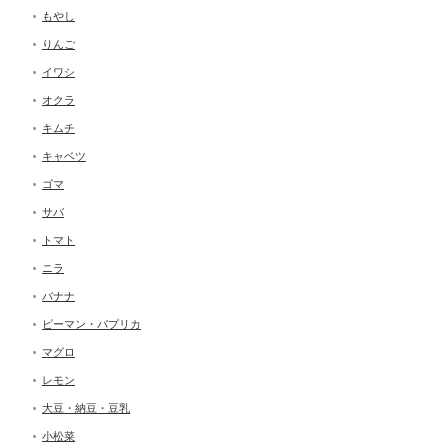
もやし
りんご
イワシ
オクラ
キムチ
キャベツ
ゴマ
サバ
トマト
ニラ
バナナ
ピーマン・パプリカ
マグロ
レモン
大豆・納豆・豆乳
小松菜