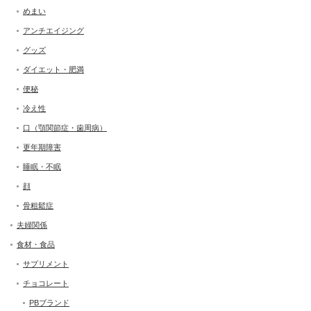
めまい
アンチエイジング
グッズ
ダイエット・肥満
便秘
冷え性
口（顎関節症・歯周病）
更年期障害
睡眠・不眠
顔
骨粗鬆症
夫婦関係
食材・食品
サプリメント
チョコレート
PBブランド