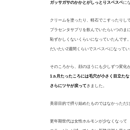
ガッサガサのかかとがしっとりスベスベ
に
クリームを塗ったり、軽石でこすったりし
プラセンタサプリを飲んでいたらいつのま
恥ずかしくないくらいになっていたんです
だいたい2週間くらいでスベスベになってい
そのころから、顔のほうにも少しずつ変化
1ヵ月たったころには毛穴が小さく目立た
さらにツヤが戻って
きました。
美容目的で摂り始めたものではなかっただけ
更年期世代は女性ホルモンが少なくなって