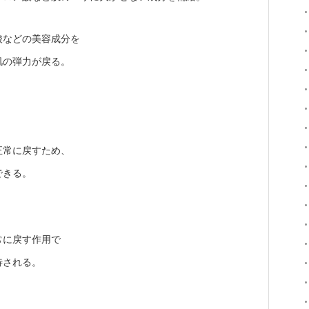
酸などの美容成分を
肌の弾力が戻る。
、
正常に戻すため、
できる。
常に戻す作用で
待される。