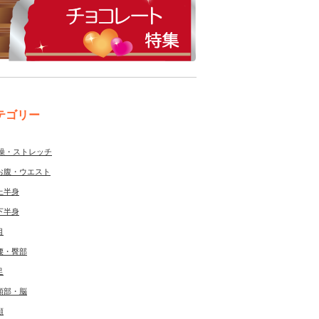
テゴリー
操・ストレッチ
お腹・ウエスト
上半身
下半身
目
腰・臀部
足
頭部・脳
顔