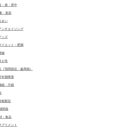
首・肩・背中
康・美容
めまい
アンチエイジング
グッズ
ダイエット・肥満
便秘
冷え性
口（顎関節症・歯周病）
更年期障害
睡眠・不眠
顔
骨粗鬆症
婦関係
材・食品
サプリメント