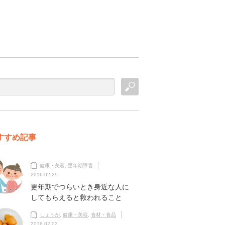
すすめ記事
健康・美容
,
更年期障害
2016.02.29
更年期でつらいとき身近な人に
してもらえると救われること
しょうが
,
健康・美容
,
食材・食品
2016.02.02