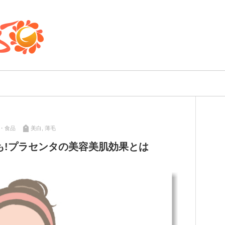
・食品
美白
,
薄毛
も!プラセンタの美容美肌効果とは