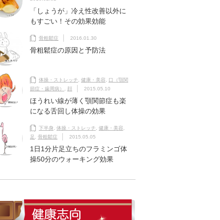
「しょうが」冷え性改善以外に
もすごい！その効果効能
骨粗鬆症
2016.01.30
骨粗鬆症の原因と予防法
体操・ストレッチ
,
健康・美容
,
口（顎関
節症・歯周病）
,
顔
2015.05.10
ほうれい線が薄く顎関節症も楽
になる舌回し体操の効果
下半身
,
体操・ストレッチ
,
健康・美容
,
足
,
骨粗鬆症
2015.05.05
1日1分片足立ちのフラミンゴ体
操50分のウォーキング効果