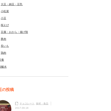
大豆・納豆・豆乳
小松菜
小豆
桜えび
豆腐・おから・揚げ類
豚肉
長いも
鶏肉
栄養
炭酸水
近の投稿
チョコレート
,
食材・食品
2017.09.18