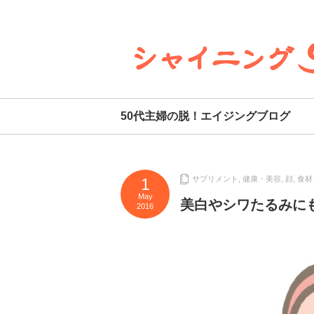
50代主婦の脱！エイジングブログ
サプリメント
,
健康・美容
,
顔
,
食材
1
May
美白やシワたるみに
2016