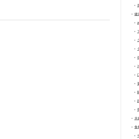
健
夫
食