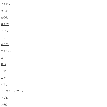
にんじん
ひじき
もやし
りんご
イワシ
オクラ
キムチ
キャベツ
ゴマ
サバ
トマト
ニラ
バナナ
ピーマン・パプリカ
マグロ
レモン