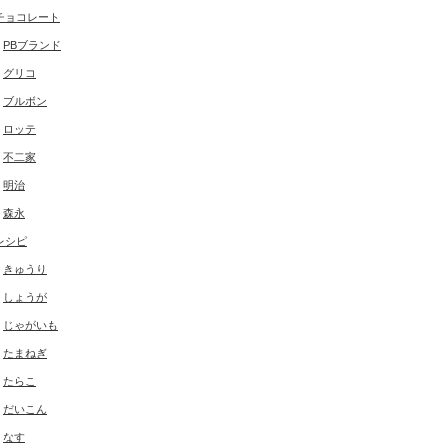
チョコレート
PBブランド
グリコ
ブルボン
ロッテ
不二家
明治
森永
レシピ
きゅうり
しょうが
じゃがいも
たまねぎ
たらこ
だいこん
なす