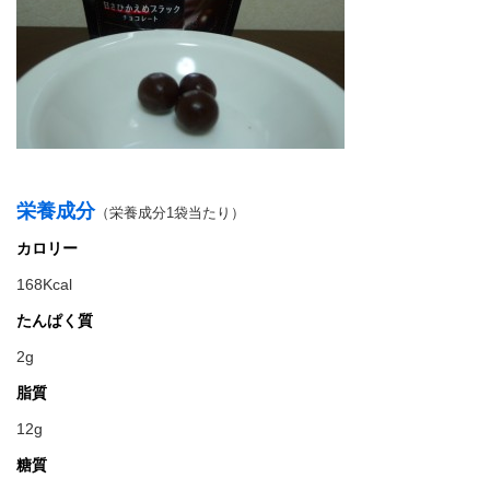
栄養成分
（栄養成分1袋当たり）
カロリー
168Kcal
たんぱく質
2g
脂質
12g
糖質