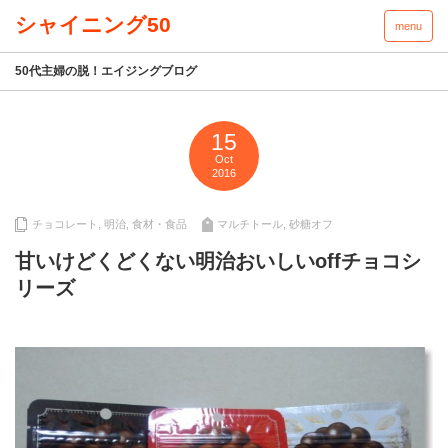
menu
50代主婦の脱！エイジングブログ
15
Oct
2016
チョコレート
,
明治
,
食材・食品
マルチトール
,
砂糖オフ
甘いけどくどくない明治おいしいoffチョコシ
リーズ