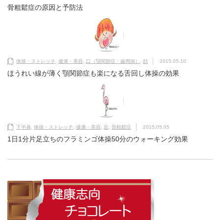
骨粗鬆症の原因と予防法
体操・ストレッチ
,
健康・美容
,
口（顎関節症・歯周病）
,
顔
2015.05.10
ほうれい線が薄く顎関節症も楽になる舌回し体操の効果
下半身
,
体操・ストレッチ
,
健康・美容
,
足
,
骨粗鬆症
2015.05.05
1日1分片足立ちのフラミンゴ体操50分のウォーキング効果