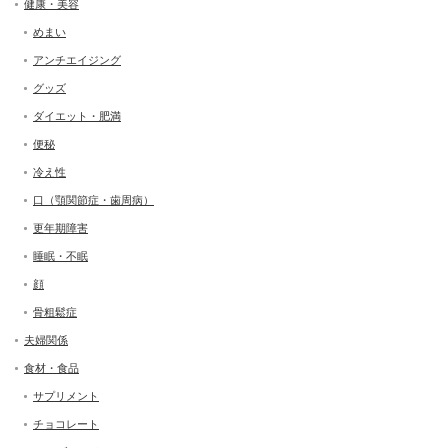
健康・美容
めまい
アンチエイジング
グッズ
ダイエット・肥満
便秘
冷え性
口（顎関節症・歯周病）
更年期障害
睡眠・不眠
顔
骨粗鬆症
夫婦関係
食材・食品
サプリメント
チョコレート