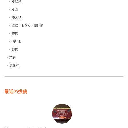
小松菜
小豆
桜えび
豆腐・おから・揚げ類
豚肉
長いも
鶏肉
栄養
炭酸水
最近の投稿