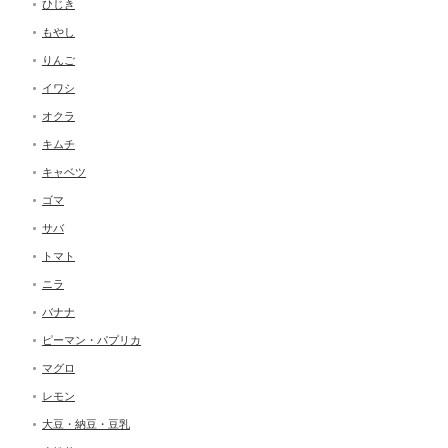
ひじき
もやし
りんご
イワシ
オクラ
キムチ
キャベツ
ゴマ
サバ
トマト
ニラ
バナナ
ピーマン・パプリカ
マグロ
レモン
大豆・納豆・豆乳