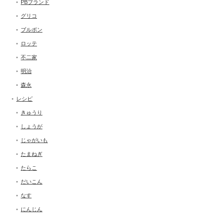
PBブランド
グリコ
ブルボン
ロッテ
不二家
明治
森永
レシピ
きゅうり
しょうが
じゃがいも
たまねぎ
たらこ
だいこん
なす
にんじん