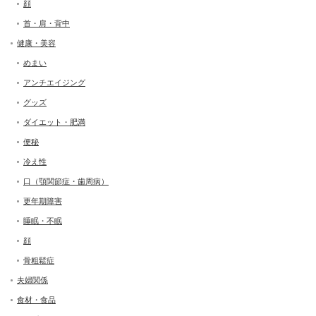
顔
首・肩・背中
健康・美容
めまい
アンチエイジング
グッズ
ダイエット・肥満
便秘
冷え性
口（顎関節症・歯周病）
更年期障害
睡眠・不眠
顔
骨粗鬆症
夫婦関係
食材・食品