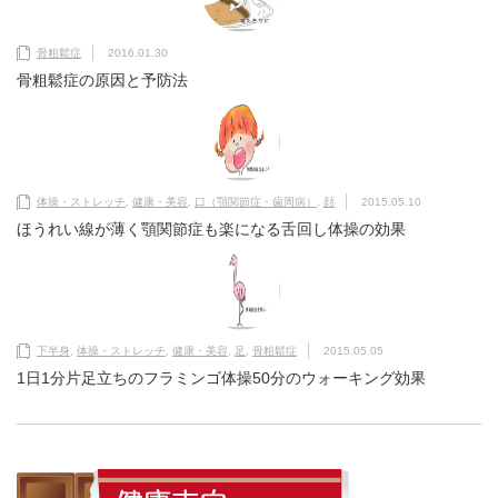
骨粗鬆症
2016.01.30
骨粗鬆症の原因と予防法
体操・ストレッチ
,
健康・美容
,
口（顎関節症・歯周病）
,
顔
2015.05.10
ほうれい線が薄く顎関節症も楽になる舌回し体操の効果
下半身
,
体操・ストレッチ
,
健康・美容
,
足
,
骨粗鬆症
2015.05.05
1日1分片足立ちのフラミンゴ体操50分のウォーキング効果