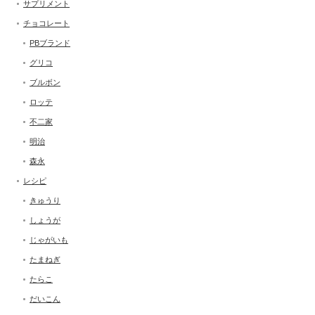
サプリメント
チョコレート
PBブランド
グリコ
ブルボン
ロッテ
不二家
明治
森永
レシピ
きゅうり
しょうが
じゃがいも
たまねぎ
たらこ
だいこん