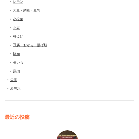
レモン
大豆・納豆・豆乳
小松菜
小豆
桜えび
豆腐・おから・揚げ類
豚肉
長いも
鶏肉
栄養
炭酸水
最近の投稿