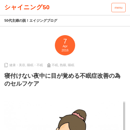
menu
50代主婦の脱！エイジングブログ
7
Apr
2016
健康・美容
,
睡眠・不眠
不眠
,
熟睡
,
睡眠
寝付けない夜中に目が覚める不眠症改善の為
のセルフケア