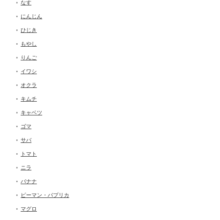
なす
にんじん
ひじき
もやし
りんご
イワシ
オクラ
キムチ
キャベツ
ゴマ
サバ
トマト
ニラ
バナナ
ピーマン・パプリカ
マグロ