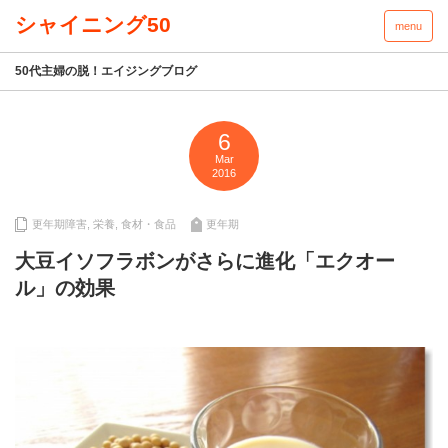
menu
50代主婦の脱！エイジングブログ
6
Mar
2016
更年期障害
,
栄養
,
食材・食品
更年期
大豆イソフラボンがさらに進化「エクオー
ル」の効果