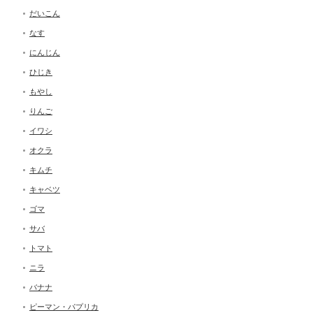
だいこん
なす
にんじん
ひじき
もやし
りんご
イワシ
オクラ
キムチ
キャベツ
ゴマ
サバ
トマト
ニラ
バナナ
ピーマン・パプリカ