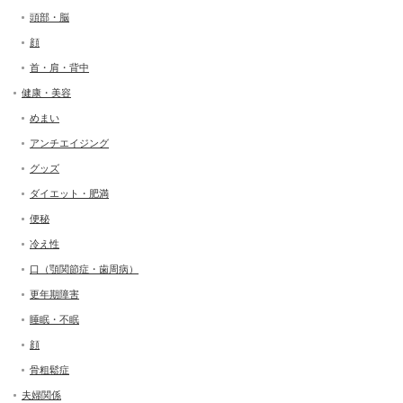
頭部・脳
顔
首・肩・背中
健康・美容
めまい
アンチエイジング
グッズ
ダイエット・肥満
便秘
冷え性
口（顎関節症・歯周病）
更年期障害
睡眠・不眠
顔
骨粗鬆症
夫婦関係