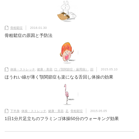
骨粗鬆症
2016.01.30
骨粗鬆症の原因と予防法
体操・ストレッチ
,
健康・美容
,
口（顎関節症・歯周病）
,
顔
2015.05.10
ほうれい線が薄く顎関節症も楽になる舌回し体操の効果
下半身
,
体操・ストレッチ
,
健康・美容
,
足
,
骨粗鬆症
2015.05.05
1日1分片足立ちのフラミンゴ体操50分のウォーキング効果