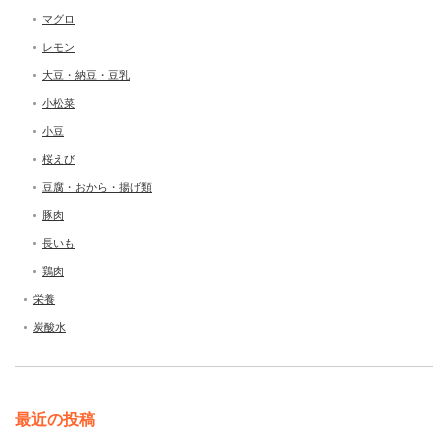
マグロ
レモン
大豆・納豆・豆乳
小松菜
小豆
桜えび
豆腐・おから・揚げ類
豚肉
長いも
鶏肉
栄養
炭酸水
最近の投稿