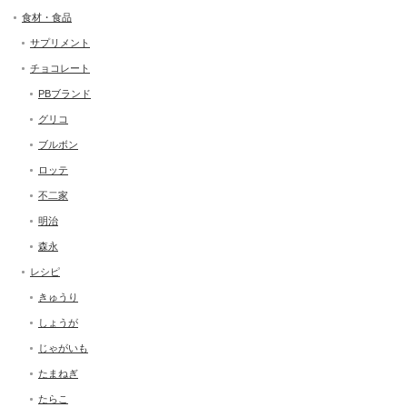
食材・食品
サプリメント
チョコレート
PBブランド
グリコ
ブルボン
ロッテ
不二家
明治
森永
レシピ
きゅうり
しょうが
じゃがいも
たまねぎ
たらこ