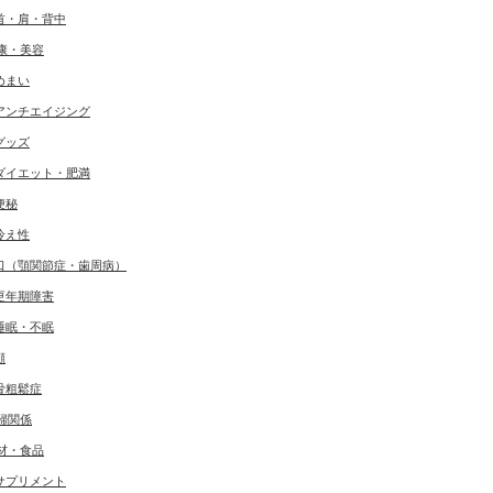
首・肩・背中
康・美容
めまい
アンチエイジング
グッズ
ダイエット・肥満
便秘
冷え性
口（顎関節症・歯周病）
更年期障害
睡眠・不眠
顔
骨粗鬆症
婦関係
材・食品
サプリメント