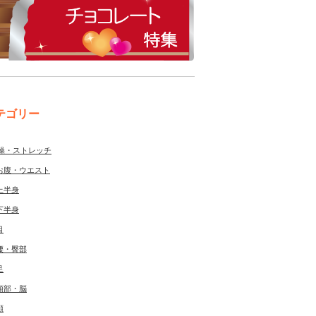
テゴリー
操・ストレッチ
お腹・ウエスト
上半身
下半身
目
腰・臀部
足
頭部・脳
顔