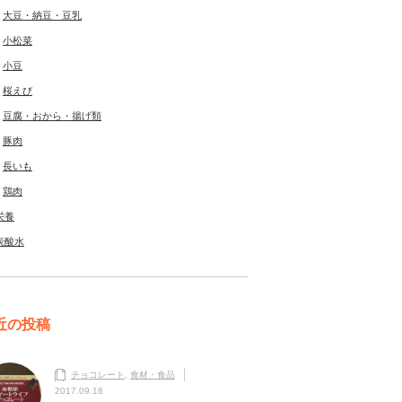
大豆・納豆・豆乳
小松菜
小豆
桜えび
豆腐・おから・揚げ類
豚肉
長いも
鶏肉
栄養
炭酸水
近の投稿
チョコレート
,
食材・食品
2017.09.18