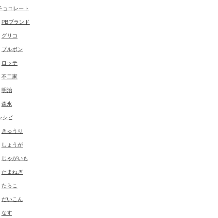
チョコレート
PBブランド
グリコ
ブルボン
ロッテ
不二家
明治
森永
レシピ
きゅうり
しょうが
じゃがいも
たまねぎ
たらこ
だいこん
なす