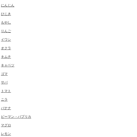
にんじん
ひじき
もやし
りんご
イワシ
オクラ
キムチ
キャベツ
ゴマ
サバ
トマト
ニラ
バナナ
ピーマン・パプリカ
マグロ
レモン