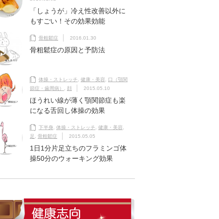
「しょうが」冷え性改善以外に
もすごい！その効果効能
骨粗鬆症
2016.01.30
骨粗鬆症の原因と予防法
体操・ストレッチ
,
健康・美容
,
口（顎関
節症・歯周病）
,
顔
2015.05.10
ほうれい線が薄く顎関節症も楽
になる舌回し体操の効果
下半身
,
体操・ストレッチ
,
健康・美容
,
足
,
骨粗鬆症
2015.05.05
1日1分片足立ちのフラミンゴ体
操50分のウォーキング効果