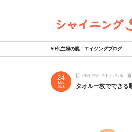
50代主婦の脱！エイジングブログ
下半身
,
体操・ストレッチ
,
足
24
May
タオル一枚でできる
2015