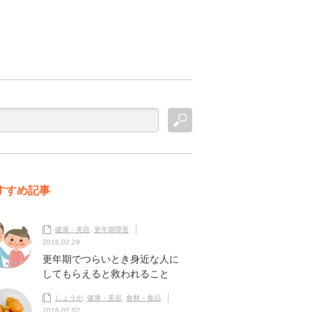
すすめ記事
健康・美容
,
更年期障害
2016.02.29
更年期でつらいとき身近な人に
してもらえると救われること
しょうが
,
健康・美容
,
食材・食品
2016.02.02