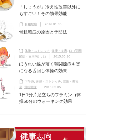
「しょうが」冷え性改善以外に
もすごい！その効果効能
骨粗鬆症
2016.01.30
骨粗鬆症の原因と予防法
体操・ストレッチ
,
健康・美容
,
口（顎関
節症・歯周病）
,
顔
2015.05.10
ほうれい線が薄く顎関節症も楽
になる舌回し体操の効果
下半身
,
体操・ストレッチ
,
健康・美容
,
足
,
骨粗鬆症
2015.05.05
1日1分片足立ちのフラミンゴ体
操50分のウォーキング効果