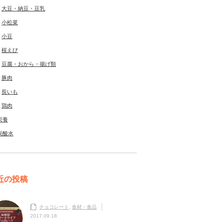
大豆・納豆・豆乳
小松菜
小豆
桜えび
豆腐・おから・揚げ類
豚肉
長いも
鶏肉
栄養
炭酸水
近の投稿
チョコレート
,
食材・食品
2017.09.18