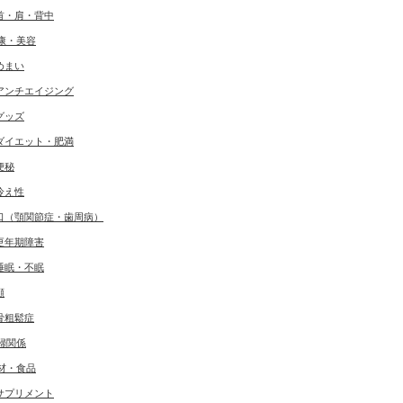
首・肩・背中
康・美容
めまい
アンチエイジング
グッズ
ダイエット・肥満
便秘
冷え性
口（顎関節症・歯周病）
更年期障害
睡眠・不眠
顔
骨粗鬆症
婦関係
材・食品
サプリメント