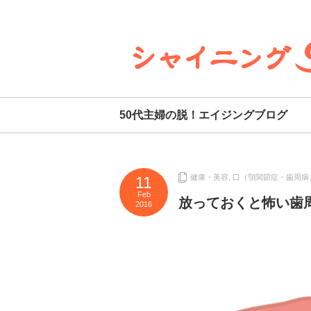
50代主婦の脱！エイジングブログ
健康・美容
,
口（顎関節症・歯周病
11
Feb
放っておくと怖い歯
2016