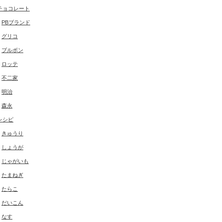
チョコレート
PBブランド
グリコ
ブルボン
ロッテ
不二家
明治
森永
レシピ
きゅうり
しょうが
じゃがいも
たまねぎ
たらこ
だいこん
なす