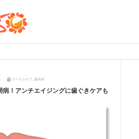
）
オーラルケア
,
歯肉炎
周病！アンチエイジングに歯ぐきケアも