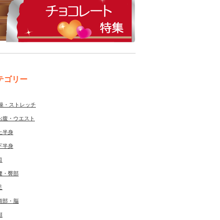
テゴリー
操・ストレッチ
お腹・ウエスト
上半身
下半身
目
腰・臀部
足
頭部・脳
顔