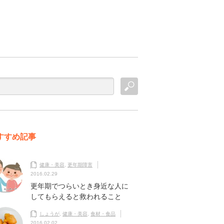
すすめ記事
健康・美容
,
更年期障害
2016.02.29
更年期でつらいとき身近な人に
してもらえると救われること
しょうが
,
健康・美容
,
食材・食品
2016.02.02