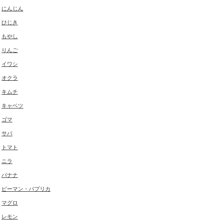
にんじん
ひじき
もやし
りんご
イワシ
オクラ
キムチ
キャベツ
ゴマ
サバ
トマト
ニラ
バナナ
ピーマン・パプリカ
マグロ
レモン